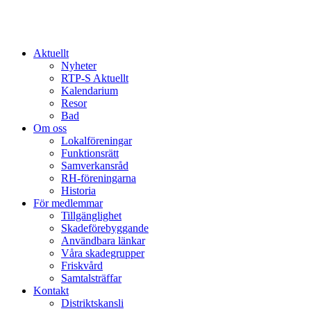
Aktuellt
Nyheter
RTP-S Aktuellt
Kalendarium
Resor
Bad
Om oss
Lokalföreningar
Funktionsrätt
Samverkansråd
RH-föreningarna
Historia
För medlemmar
Tillgänglighet
Skadeförebyggande
Användbara länkar
Våra skadegrupper
Friskvård
Samtalsträffar
Kontakt
Distriktskansli