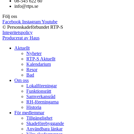
08-545 622 60
info@rtps.se
Följ oss
Facebook
Instagram
Youtube
© Personskadeförbundet RTP-S
Integritetspolicy
Producerat av Haus
Aktuellt
Nyheter
RTP-S Aktuellt
Kalendarium
Resor
Bad
Om oss
Lokalföreningar
Funktionsrätt
Samverkansråd
RH-föreningarna
Historia
För medlemmar
Tillgänglighet
Skadeförebyggande
Användbara länkar