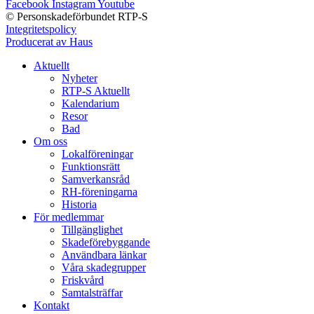
Facebook
Instagram
Youtube
© Personskadeförbundet RTP-S
Integritetspolicy
Producerat av Haus
Aktuellt
Nyheter
RTP-S Aktuellt
Kalendarium
Resor
Bad
Om oss
Lokalföreningar
Funktionsrätt
Samverkansråd
RH-föreningarna
Historia
För medlemmar
Tillgänglighet
Skadeförebyggande
Användbara länkar
Våra skadegrupper
Friskvård
Samtalsträffar
Kontakt