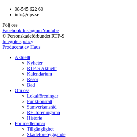
08-545 622 60
info@rtps.se
Följ oss
Facebook
Instagram
Youtube
© Personskadeförbundet RTP-S
Integritetspolicy
Producerat av Haus
Aktuellt
Nyheter
RTP-S Aktuellt
Kalendarium
Resor
Bad
Om oss
Lokalföreningar
Funktionsrätt
Samverkansråd
RH-föreningarna
Historia
För medlemmar
Tillgänglighet
Skadeförebyggande