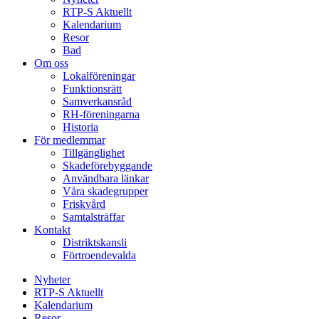
RTP-S Aktuellt
Kalendarium
Resor
Bad
Om oss
Lokalföreningar
Funktionsrätt
Samverkansråd
RH-föreningarna
Historia
För medlemmar
Tillgänglighet
Skadeförebyggande
Användbara länkar
Våra skadegrupper
Friskvård
Samtalsträffar
Kontakt
Distriktskansli
Förtroendevalda
Nyheter
RTP-S Aktuellt
Kalendarium
Resor