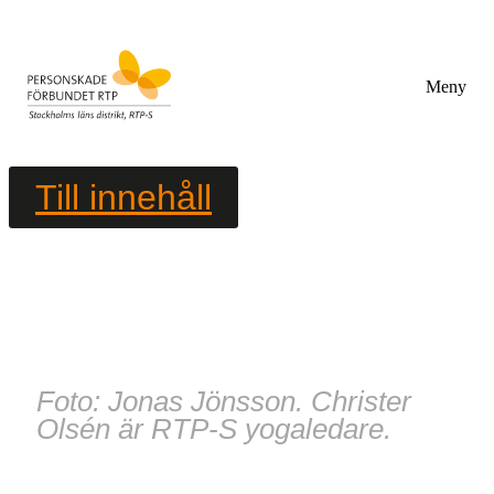
Meny
Till innehåll
Foto: Jonas Jönsson. Christer
Olsén är RTP-S yogaledare.