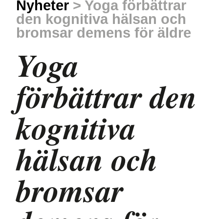
Nyheter
> Yoga förbättrar
den kognitiva hälsan och
bromsar demens för äldre
Yoga
förbättrar den
kognitiva
hälsan och
bromsar