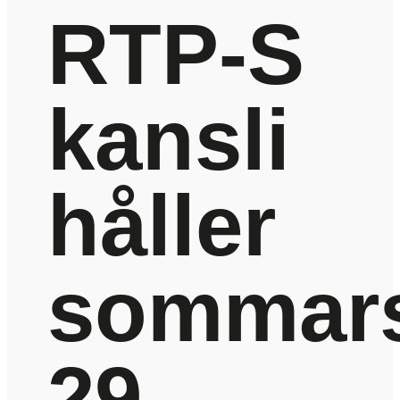
RTP-S
kansli
håller
sommars
29