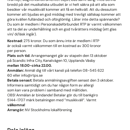
bredd på det musikaliska utbudet är vi helt säkra på att alla som
besöker vår musikkväll kommer att få en helkväll. Att du dessutom
kommer att bjudas en god middag med trevligt sällskap kommer att
göra kvällen fulländad och oförglömlig. Låter inte detta spännande?
Du som är medlem i Personskadeförbundet RTP är varmt välkommen
att ta del av underhållning och en god tvårätters middag (ett glas
vin/ öl/läsk ingår).
Kostnad:
275 kronor. Du som ännu inte är medlem i RTP
är också varmt välkommen till en kostnad av 300 kronor
per person.
Plats och tid:
Arrangemanget går av stapeln den 13 oktober
på Scandic Infra City, Kanalvägen 10, Upplands Väsby
mellan 18.00-cirka 22.00.
Anmälan:
Anmäl dig till vårt kansli på telefon 08-545 622
60 eller info@rtps.se
Betala senast:
Betala anmälningsavgiften senast den 3 oktober.
Informera samtidigt om du har någon form av allergi
som kan vara problem i samband med måltiden.
OBS! Anmälan är bindande! Betalar gör du till bankgiro
5144-1707 märk betalningen med ”musikkväll”. Varmt
välkomna!
Arrangör:
NV Stockholms lokalförening
Dela inlägg