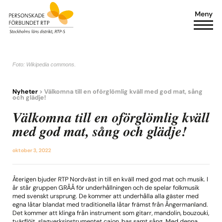
Meny
Foto: Wikipedia commons.
Nyheter
> Välkomna till en oförglömlig kväll med god mat, sång
och glädje!
Välkomna till en oförglömlig kväll
med god mat, sång och glädje!
oktober 3, 2022
Återigen bjuder RTP Nordväst in till en kväll med god mat och musik. I
år står gruppen GRÅÅ för underhållningen och de spelar folkmusik
med svenskt ursprung. De kommer att underhålla alla gäster med
egna låtar blandat med traditionella låtar främst från Ångermanland.
Det kommer att klinga från instrument som gitarr, mandolin, bouzouki,
tvärflöjt, slagverksinstrumentet cajon, bas samt sång. Med denna