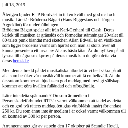
juli 18, 2019
Återigen bjuder RTP Nordväst in till en kväll med god mat och
musik. I år står Bröderna Bågart (Hans Biggestans och Jörgen
Aggeklint) för underhållningen.
Bröderna Bågart spelar allt från Karl-Gerhard till Clash. Deras
kärlek till musiken är gränslös och förmedlar stämningar 20-talet till
80-talets punk blandat med sketcher. Allan Edwall är en visdiktare
som ligger bröderna varmt om hjärtat och man är stolta över att
kunna presentera ett urval av Allans bästa låtar. Är du nyfiken på att
lyssna till några smakprov på deras musik kan du göra detta via
deras
hemsida:
Med denna bredd på det musikaliska utbudet är vi helt säkra på att
alla som besöker vår musikkväll kommer att få en helkväll. Att du
dessutom kommer att bjudas en god middag med trevligt sällskap
kommer att göra kvällen fulländad och oförglömlig.
Låter inte detta spännande? Du som är medlem i
Personskadeförbundet RTP är varmt välkommen att ta del av detta
och en god två rätters middag (ett glas vin/öl/läsk ingår) för endast
250 kr. Du som ännu inte är medlem i är också varmt välkommen till
en kostnad av 300 kr per person.
Arrangemanget går av stapeln den 17 oktober på Scandic Hotell,