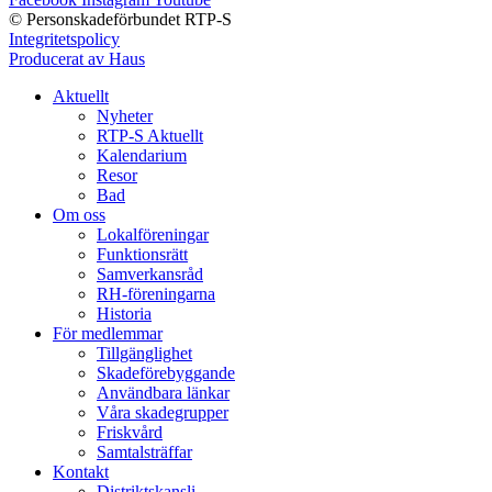
© Personskadeförbundet RTP-S
Integritetspolicy
Producerat av Haus
Aktuellt
Nyheter
RTP-S Aktuellt
Kalendarium
Resor
Bad
Om oss
Lokalföreningar
Funktionsrätt
Samverkansråd
RH-föreningarna
Historia
För medlemmar
Tillgänglighet
Skadeförebyggande
Användbara länkar
Våra skadegrupper
Friskvård
Samtalsträffar
Kontakt
Distriktskansli