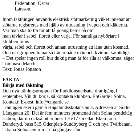
Federation, Oscar
Larsson.
Inom fäktningen används elektrisk stötmarkering vilket innebär att
stötarna registreras med hjälp av utrustning i vapen och kläderna.
Var man ska träffa för att få poäng beror på om
man tävlar i sabel, florett eller värja. För samtliga nybörjare i
klubben finns
värja, sabel och florett och annan utrustning att låna utan kostnad.
Och när gruppen tränar så tränar både män och kvinnor samtidigt.
– Det spelar ingen roll hur duktig man är för alla är välkomna, säger
Tommaso Marchi.
Text: Jonas Jönsson
FAKTA
Börja med fäktning
Den nya träningsgruppen för funktionsnedsatta drar igång i
september. Vill du börja, så kontakta klubben. EnGarde i Solna.
Kontakt: E-post: info@engarde.se
Träningen sker i gamla Hagalundsskolans aula. Adressen är Södra
Långgatan 20. Det är fem minuters promenad från Solna pendeltåg
station, där du också hittar buss 176/177 mellan Ekerö och
Danderyd, buss 515 Odenplan-Sundbyberg C och nya Tvärbanan.
T-bana Solna centrum är på gångavstånd.