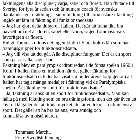
fäktningens alla discipliner; värja, sabel och florett. Han flyttade till
Sverige för fyra år sedan och är numera coach för svenska
damlandslaget i fäktning. I sin utbildning till läromästare i fäktning
ingick att lära ut fäktning till funktionsnedsatta.
– Jag har gjort detta tidigare i Italien. Det går att träna lika bra
oavsett om det är florett, sabel eller värja, säger Tommaso vars
favoritgren är florett.
Enligt Tommaso finns det ingen klubb i Stockholms län som har
träningsgrupper för funktionsnedsatta.
– Jag vill visa att det går. Alla discipliner fungerar. Det är en sport
som passar alla, säger han.
Fäktning blev en paralympisk idrott redan i de första spelen 1960 i
Rom. I Italien finns en tradition när det gäller fäktning för
funktionsnedsatta och det har visat sig under årens lopp genom att
Italien har tagit många medaljer i fäktning vid de Paralympiska
spelen. Är fäktning en sport för funktionsnedsatta?
– Ja, fäktning är absolut en sport för funktionsnedsatta. Man kan
hålla på med fäktning som en bra träningsform, men det går även att
tävla. Då gäller det att träna mycket, det är en teknisk och intensiv
sport. Det gäller att ha bra balans, vara smidig och
kunna läsa av motståndaren.
Tommaso Marchi.
Foto: Swedish Fencing