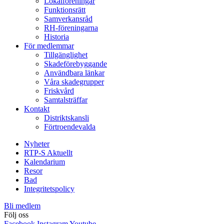
Lokalföreningar
Funktionsrätt
Samverkansråd
RH-föreningarna
Historia
För medlemmar
Tillgänglighet
Skadeförebyggande
Användbara länkar
Våra skadegrupper
Friskvård
Samtalsträffar
Kontakt
Distriktskansli
Förtroendevalda
Nyheter
RTP-S Aktuellt
Kalendarium
Resor
Bad
Integritetspolicy
Bli medlem
Följ oss
Facebook
Instagram
Youtube