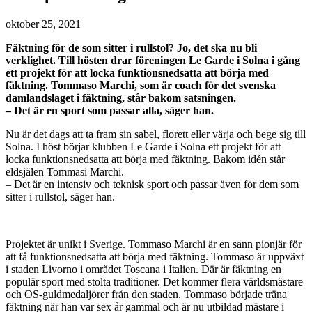
oktober 25, 2021
Fäktning för de som sitter i rullstol? Jo, det ska nu bli
verklighet. Till hösten drar föreningen Le Garde i Solna i gång
ett projekt för att locka funktionsnedsatta att börja med
fäktning. Tommaso Marchi, som är coach för det svenska
damlandslaget i fäktning, står bakom satsningen.
– Det är en sport som passar alla, säger han.
Nu är det dags att ta fram sin sabel, florett eller värja och bege sig till
Solna. I höst börjar klubben Le Garde i Solna ett projekt för att
locka funktionsnedsatta att börja med fäktning. Bakom idén står
eldsjälen Tommasi Marchi.
– Det är en intensiv och teknisk sport och passar även för dem som
sitter i rullstol, säger han.
Projektet är unikt i Sverige. Tommaso Marchi är en sann pionjär för
att få funktionsnedsatta att börja med fäktning. Tommaso är uppväxt
i staden Livorno i området Toscana i Italien. Där är fäktning en
populär sport med stolta traditioner. Det kommer flera världsmästare
och OS-guldmedaljörer från den staden. Tommaso började träna
fäktning när han var sex år gammal och är nu utbildad mästare i