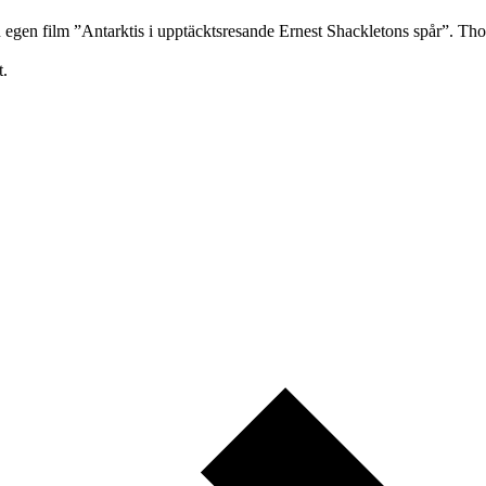
gen film ”Antarktis i upptäcktsresande Ernest Shackletons spår”. Thom
t.