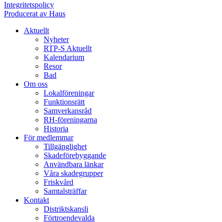
Integritetspolicy
Producerat av Haus
Aktuellt
Nyheter
RTP-S Aktuellt
Kalendarium
Resor
Bad
Om oss
Lokalföreningar
Funktionsrätt
Samverkansråd
RH-föreningarna
Historia
För medlemmar
Tillgänglighet
Skadeförebyggande
Användbara länkar
Våra skadegrupper
Friskvård
Samtalsträffar
Kontakt
Distriktskansli
Förtroendevalda