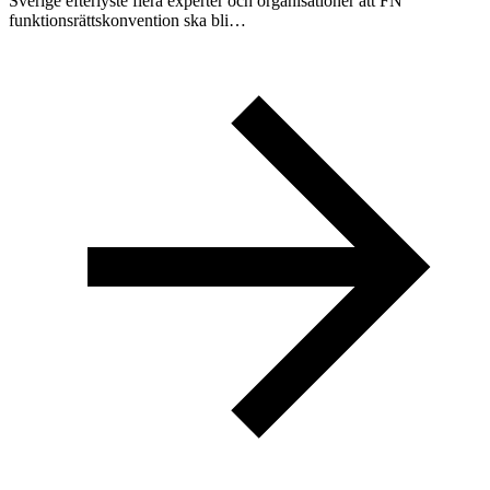
Sverige efterlyste flera experter och organisationer att FN
funktionsrättskonvention ska bli…