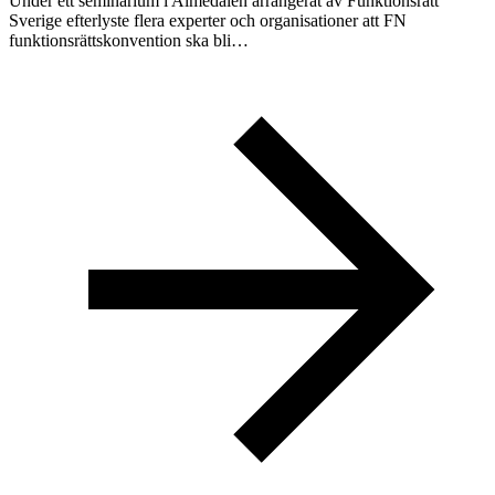
Under ett seminarium i Almedalen arrangerat av Funktionsrätt
Sverige efterlyste flera experter och organisationer att FN
funktionsrättskonvention ska bli…