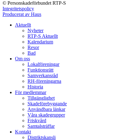
© Personskadeförbundet RTP-S
Integritetspolicy
Producerat av Haus
Aktuellt
Nyheter
RTP-S Aktuellt
Kalendarium
Resor
Bad
Om oss
Lokalföreningar
Funktionsrätt
Samverkansråd
RH-föreningarna
Historia
För medlemmar
Tillgänglighet
Skadeförebyggande
Användbara länkar
Våra skadegrupper
Friskvård
Samtalsträffar
Kontakt
Distriktskansli