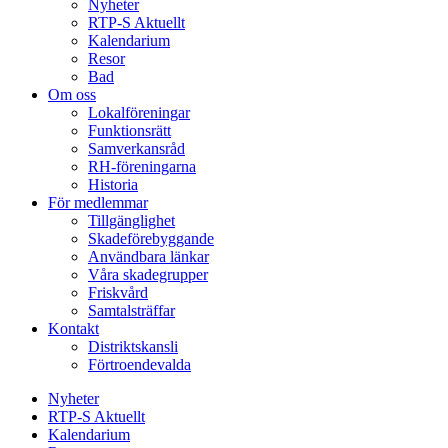
Nyheter
RTP-S Aktuellt
Kalendarium
Resor
Bad
Om oss
Lokalföreningar
Funktionsrätt
Samverkansråd
RH-föreningarna
Historia
För medlemmar
Tillgänglighet
Skadeförebyggande
Användbara länkar
Våra skadegrupper
Friskvård
Samtalsträffar
Kontakt
Distriktskansli
Förtroendevalda
Nyheter
RTP-S Aktuellt
Kalendarium