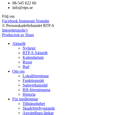
08-545 622 60
info@rtps.se
Följ oss
Facebook
Instagram
Youtube
© Personskadeförbundet RTP-S
Integritetspolicy
Producerat av Haus
Aktuellt
Nyheter
RTP-S Aktuellt
Kalendarium
Resor
Bad
Om oss
Lokalföreningar
Funktionsrätt
Samverkansråd
RH-föreningarna
Historia
För medlemmar
Tillgänglighet
Skadeförebyggande
Användbara länkar