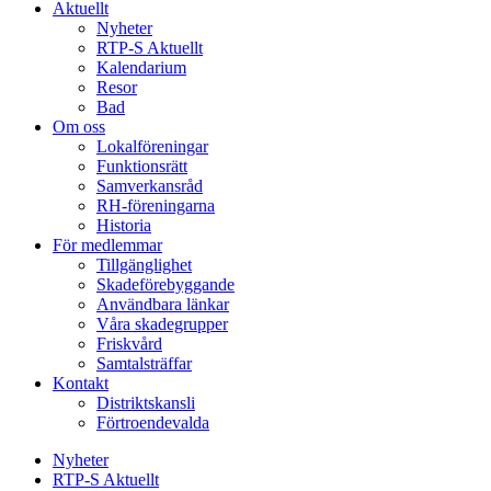
Aktuellt
Nyheter
RTP-S Aktuellt
Kalendarium
Resor
Bad
Om oss
Lokalföreningar
Funktionsrätt
Samverkansråd
RH-föreningarna
Historia
För medlemmar
Tillgänglighet
Skadeförebyggande
Användbara länkar
Våra skadegrupper
Friskvård
Samtalsträffar
Kontakt
Distriktskansli
Förtroendevalda
Nyheter
RTP-S Aktuellt