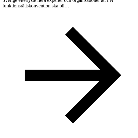
Sverige efterlyste flera experter och organisationer att FN
funktionsrättskonvention ska bli…