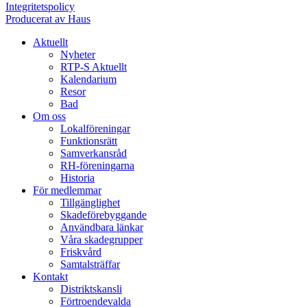
Integritetspolicy
Producerat av Haus
Aktuellt
Nyheter
RTP-S Aktuellt
Kalendarium
Resor
Bad
Om oss
Lokalföreningar
Funktionsrätt
Samverkansråd
RH-föreningarna
Historia
För medlemmar
Tillgänglighet
Skadeförebyggande
Användbara länkar
Våra skadegrupper
Friskvård
Samtalsträffar
Kontakt
Distriktskansli
Förtroendevalda