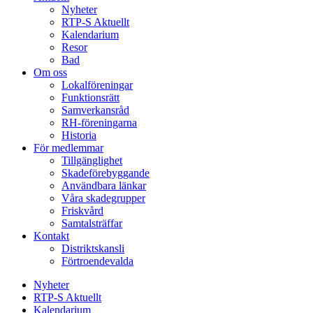
Nyheter
RTP-S Aktuellt
Kalendarium
Resor
Bad
Om oss
Lokalföreningar
Funktionsrätt
Samverkansråd
RH-föreningarna
Historia
För medlemmar
Tillgänglighet
Skadeförebyggande
Användbara länkar
Våra skadegrupper
Friskvård
Samtalsträffar
Kontakt
Distriktskansli
Förtroendevalda
Nyheter
RTP-S Aktuellt
Kalendarium