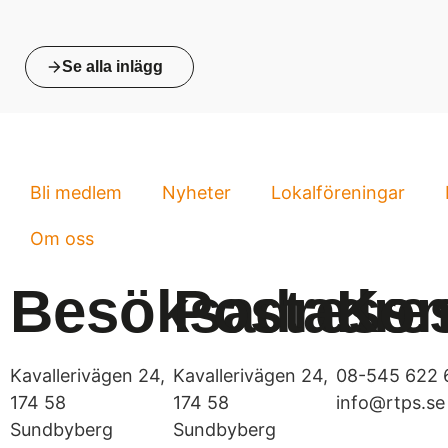
Se alla inlägg
Bli medlem
Nyheter
Lokalföreningar
Om oss
Besöksadress
Postadre
Kon
Kavallerivägen 24,
Kavallerivägen 24,
08-545 622 
174 58
174 58
info@rtps.se
Sundbyberg
Sundbyberg