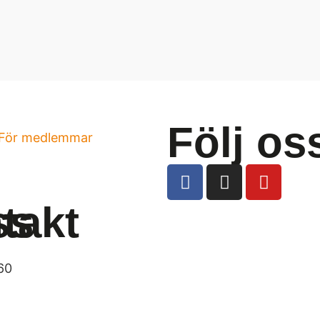
Följ os
För medlemmar
ss
takt
60