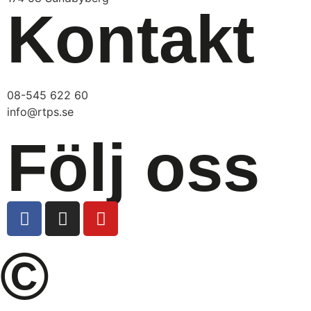
Kontakt
08-545 622 60
info@rtps.se
Följ oss
©