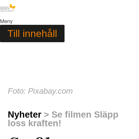
Meny
Till innehåll
Foto: Pixabay.com
Nyheter
> Se filmen Släpp
loss kraften!