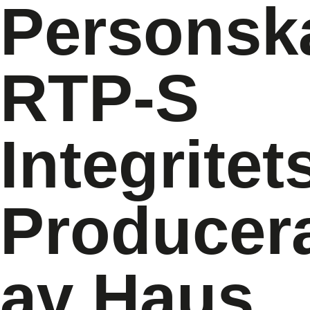
Personsk
RTP-S
Integritet
Producer
av Haus