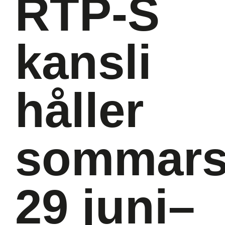
RTP-S
kansli
håller
sommars
29 juni–