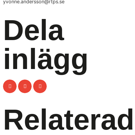
yvonne.andersson@rtps.se
Dela
inlägg
Relatera