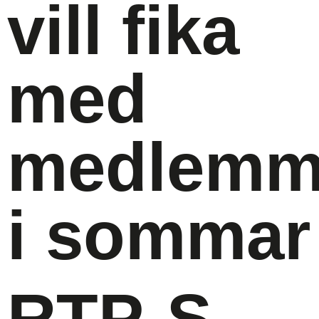
vill fika
med
medlemm
i sommar
RTP-S