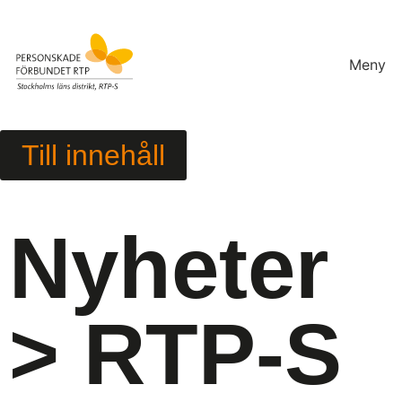
Meny
Till innehåll
Nyheter
> RTP-S