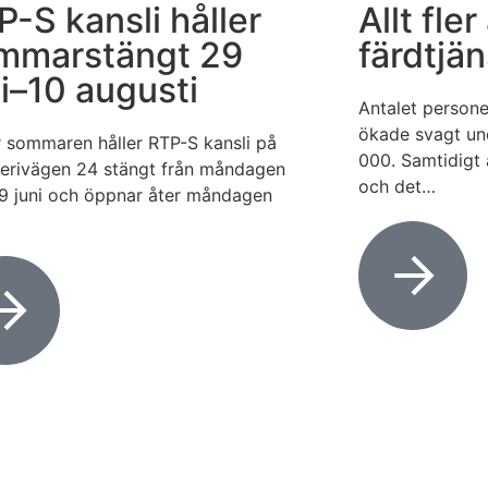
P-S kansli håller
Allt fle
mmarstängt 29
färdtjä
ni–10 augusti
Antalet persone
ökade svagt und
 sommaren håller RTP-S kansli på
000. Samtidigt a
lerivägen 24 stängt från måndagen
och det…
9 juni och öppnar åter måndagen