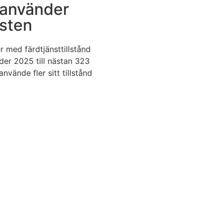
r använder
nsten
r med färdtjänsttillstånd
er 2025 till nästan 323
nvände fler sitt tillstånd