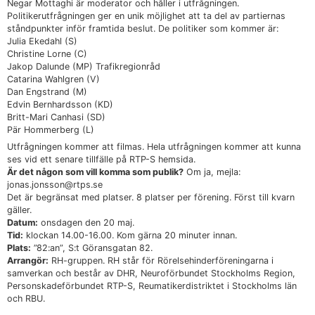
Negar Mottaghi är moderator och håller i utfrågningen.
Politikerutfrågningen ger en unik möjlighet att ta del av partiernas
ståndpunkter inför framtida beslut. De politiker som kommer är:
Julia Ekedahl (S)
Christine Lorne (C)
Jakop Dalunde (MP) Trafikregionråd
Catarina Wahlgren (V)
Dan Engstrand (M)
Edvin Bernhardsson (KD)
Britt-Mari Canhasi (SD)
Pär Hommerberg (L)
Utfrågningen kommer att filmas. Hela utfrågningen kommer att kunna
ses vid ett senare tillfälle på RTP-S hemsida.
Är det någon som vill komma som publik?
Om ja, mejla:
jonas.jonsson@rtps.se
Det är begränsat med platser. 8 platser per förening. Först till kvarn
gäller.
Datum:
onsdagen den 20 maj.
Tid:
klockan 14.00-16.00. Kom gärna 20 minuter innan.
Plats:
”82:an”, S:t Göransgatan 82.
Arrangör:
RH-gruppen. RH står för Rörelsehinderföreningarna i
samverkan och består av DHR, Neuroförbundet Stockholms Region,
Personskadeförbundet RTP-S, Reumatikerdistriktet i Stockholms län
och RBU.