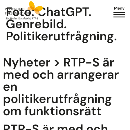
Foto: ChatGPT.
Meny
Genrebild.
Politikerutfrågning.
Nyheter
> RTP-S är
med och arrangerar
en
politikerutfrågning
om funktionsrätt
RTP-S är med och