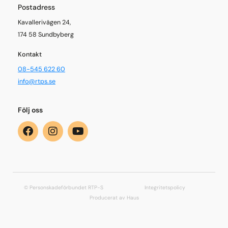
Postadress
Kavallerivägen 24,
174 58 Sundbyberg
Kontakt
08-545 622 60
info@rtps.se
Följ oss
© Personskadeförbundet RTP-S
Integritetspolicy
Producerat av Haus