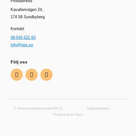
Postadress
Kavallerivägen 24,
174 58 Sundbyberg
Kontakt
08-545 622 60
info@rtps.se
Följ oss
© Personskadeförbundet RTP-S
Integritetspolicy
Producerat av Haus