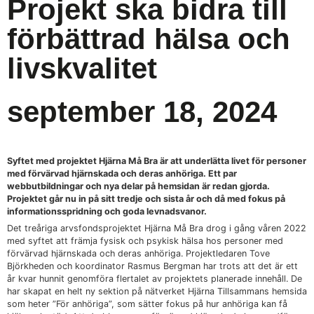
Projekt ska bidra till
förbättrad hälsa och
livskvalitet
september 18, 2024
Syftet med projektet Hjärna Må Bra är att underlätta livet för personer
med förvärvad hjärnskada och deras anhöriga. Ett par
webbutbildningar och nya delar på hemsidan är redan gjorda.
Projektet går nu in på sitt tredje och sista år och då med fokus på
informationsspridning och goda levnadsvanor.
Det treåriga arvsfondsprojektet Hjärna Må Bra drog i gång våren 2022
med syftet att främja fysisk och psykisk hälsa hos personer med
förvärvad hjärnskada och deras anhöriga. Projektledaren Tove
Björkheden och koordinator Rasmus Bergman har trots att det är ett
år kvar hunnit genomföra flertalet av projektets planerade innehåll. De
har skapat en helt ny sektion på nätverket Hjärna Tillsammans hemsida
som heter ”För anhöriga”, som sätter fokus på hur anhöriga kan få