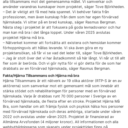
alla tillsammans mot det gemensamma målet. Vi samverkar och
använder varandras kunskaper inom projektet, säger Tove Björkheden.
– Det är viktigt att få med hela spannet. Vi behöver fakta från
professionen, men även kunskap från dem som har egen förvärvad
hjärnskada. Vi sitter på en bred kunskap, säger Rasmus Bergman.
Nästa steg i projektet är att fokusera på goda levnadsvanor och hur
man kan må bra i det långa loppet. Under våren 2025 avslutas
projektet Hjärna må bra.
– Nätverket kommer att fortsätta att existera och hemsidan kommer
förhoppningsvis att hållas levande. Vi ska även göra en ny
projektansökan, så får vi se vad det leder till, säger Tove Björkheden.
– Jag är stolt över det vi har åstadkommit så här långt. Vi når ut till allt
fler som är berörda. Och vi gör nytta för vi gör detta för de som har
drabbats av en förvärvad hjärnskada, säger Rasmus Bergman.
Fakta/Hjärna Tillsammans och Hjärna må bra
Hjärna Tillsammans är ett nätverk av 19 olika aktörer (RTP-S är en av
aktörerna) som samverkar mot ett gemensamt mål som innebär att
stärka stödet och rehabiliteringen för personer med en förvärvad
hjärnskada. Varje år drabbas runt 70 000 personer i Sverige av en
förvärvad hjärnskada, de flesta efter en stroke. Projektet Hjärna Må
Bra, som handlar om att främja fysisk och psykisk hälsa hos personer
med förvärvad hjärnskada och deras anhöriga, startade under våren
2022 och avslutas under våren 2025. Projektet är finansierad av
Allmänna Arvsfonden (4 miljoner kronor). All informationen och alla
webbutbildningarna som skapats under projekttiden finns på