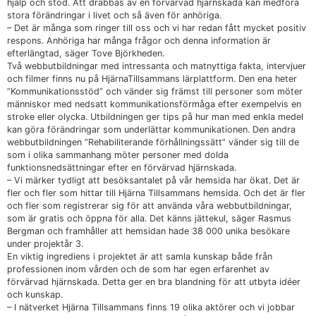
hjälp och stöd. Att drabbas av en förvärvad hjärnskada kan medföra
stora förändringar i livet och så även för anhöriga.
– Det är många som ringer till oss och vi har redan fått mycket positiv
respons. Anhöriga har många frågor och denna information är
efterlängtad, säger Tove Björkheden.
Två webbutbildningar med intressanta och matnyttiga fakta, intervjuer
och filmer finns nu på HjärnaTillsammans lärplattform. Den ena heter
”Kommunikationsstöd” och vänder sig främst till personer som möter
människor med nedsatt kommunikationsförmåga efter exempelvis en
stroke eller olycka. Utbildningen ger tips på hur man med enkla medel
kan göra förändringar som underlättar kommunikationen. Den andra
webbutbildningen ”Rehabiliterande förhållningssätt” vänder sig till de
som i olika sammanhang möter personer med dolda
funktionsnedsättningar efter en förvärvad hjärnskada.
– Vi märker tydligt att besöksantalet på vår hemsida har ökat. Det är
fler och fler som hittar till Hjärna Tillsammans hemsida. Och det är fler
och fler som registrerar sig för att använda våra webbutbildningar,
som är gratis och öppna för alla. Det känns jättekul, säger Rasmus
Bergman och framhåller att hemsidan hade 38 000 unika besökare
under projektår 3.
En viktig ingrediens i projektet är att samla kunskap både från
professionen inom vården och de som har egen erfarenhet av
förvärvad hjärnskada. Detta ger en bra blandning för att utbyta idéer
och kunskap.
– I nätverket Hjärna Tillsammans finns 19 olika aktörer och vi jobbar