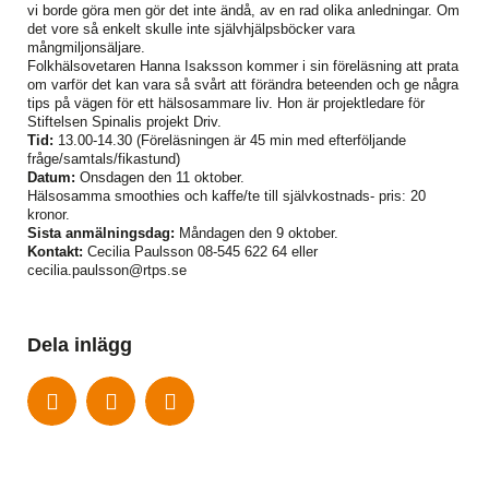
vi borde göra men gör det inte ändå, av en rad olika anledningar. Om
det vore så enkelt skulle inte självhjälpsböcker vara
mångmiljonsäljare.
Folkhälsovetaren Hanna Isaksson kommer i sin föreläsning att prata
om varför det kan vara så svårt att förändra beteenden och ge några
tips på vägen för ett hälsosammare liv. Hon är projektledare för
Stiftelsen Spinalis projekt Driv.
Tid:
13.00-14.30 (Föreläsningen är 45 min med efterföljande
fråge/samtals/fikastund)
Datum:
Onsdagen den 11 oktober.
Hälsosamma smoothies och kaffe/te till självkostnads- pris: 20
kronor.
Sista anmälningsdag:
Måndagen den 9 oktober.
Kontakt:
Cecilia Paulsson 08-545 622 64 eller
cecilia.paulsson@rtps.se
Dela inlägg