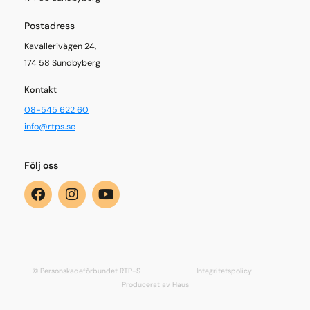
Postadress
Kavallerivägen 24,
174 58 Sundbyberg
Kontakt
08-545 622 60
info@rtps.se
Följ oss
© Personskadeförbundet RTP-S
Integritetspolicy
Producerat av Haus