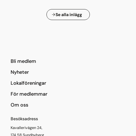
Se alla inlägg
Bli medlem
Nyheter
Lokalföreningar
För medlemmar
Om oss
Besöksadress
Kavallerivägen 24,
174 58 Sundbyberg