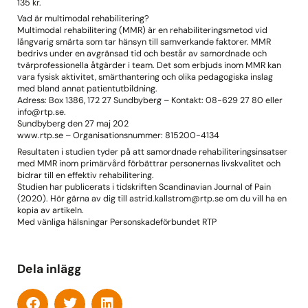
135 kr.
Vad är multimodal rehabilitering?
Multimodal rehabilitering (MMR) är en rehabiliteringsmetod vid
långvarig smärta som tar hänsyn till samverkande faktorer. MMR
bedrivs under en avgränsad tid och består av samordnade och
tvärprofessionella åtgärder i team. Det som erbjuds inom MMR kan
vara fysisk aktivitet, smärthantering och olika pedagogiska inslag
med bland annat patientutbildning.
Adress: Box 1386, 172 27 Sundbyberg – Kontakt: 08-629 27 80 eller
info@rtp.se.
Sundbyberg den 27 maj 202
www.rtp.se – Organisationsnummer: 815200-4134
Resultaten i studien tyder på att samordnade rehabiliteringsinsatser
med MMR inom primärvård förbättrar personernas livskvalitet och
bidrar till en effektiv rehabilitering.
Studien har publicerats i tidskriften Scandinavian Journal of Pain
(2020). Hör gärna av dig till astrid.kallstrom@rtp.se om du vill ha en
kopia av artikeln.
Med vänliga hälsningar Personskadeförbundet RTP
Dela inlägg