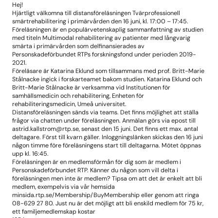
Hej!
Hjärtligt välkomna till distansföreläsningen Tvärprofessionell
smärtrehabilitering i primärvården den 16 juni, kl. 17:00 – 17:45.
Föreläsningen är en populärvetenskaplig sammanfattning av studien
med titeln Multimodal rehabilitering av patienter med långvarig
smärta i primärvården som delfinansierades av
Personskadeförbundet RTPs forskningsfond under perioden 2019-
2021.
Föreläsare är Katarina Eklund som tillsammans med prof. Britt-Marie
Stålnacke ingick i forskarteamet bakom studien. Katarina Eklund och
Britt-Marie Stålnacke är verksamma vid Institutionen för
samhällsmedicin och rehabilitering, Enheten för
rehabiliteringsmedicin, Umeå universitet.
Distansföreläsningen sänds via teams. Det finns möjlighet att ställa
frågor via chatten under föreläsningen. Anmälan görs via epost till
astrid.kallstrom@rtp.se, senast den 15 juni. Det finns ett max. antal
deltagare. Först till kvarn gäller. Inloggningslänken skickas den 16 juni
någon timme före föreläsningens start till deltagarna. Mötet öppnas
upp kl. 16:45.
Föreläsningen är en medlemsförmån för dig som är medlem i
Personskadeförbundet RTP. Känner du någon som vill delta i
föreläsningen men inte är medlem? Tipsa om att det är enkelt att bli
medlem, exempelvis via vår hemsida
minsida.rtp.se/Membership/BuyMembership eller genom att ringa
08-629 27 80. Just nu är det möjligt att bli enskild medlem för 75 kr,
ett familjemedlemskap kostar