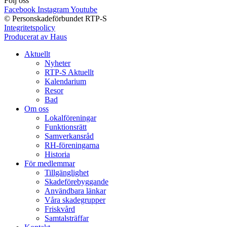
Följ oss
Facebook
Instagram
Youtube
© Personskadeförbundet RTP-S
Integritetspolicy
Producerat av Haus
Aktuellt
Nyheter
RTP-S Aktuellt
Kalendarium
Resor
Bad
Om oss
Lokalföreningar
Funktionsrätt
Samverkansråd
RH-föreningarna
Historia
För medlemmar
Tillgänglighet
Skadeförebyggande
Användbara länkar
Våra skadegrupper
Friskvård
Samtalsträffar