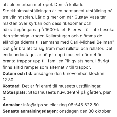
att bli en urban metropol. Den så kallade
Stockholmsutställningen är en permanent utställning på
tre våningsplan. Lär dig mer om när Gustav Vasa tar
makten över kyrkan och dess rikedomar och
häxrättegångarna på 1600-talet. Eller varför inte besöka
den stimmiga krogen Källarstugan och glömma de
eländiga tiderna tillsammans med Carl-Michael Bellman?
Det går bra att ta sig fram med rullstol och rullator. Det
enda undantaget är högst upp i museet där det är
branta trappor upp till familjen Pihlqvists hem. I övrigt
finns alltid ramper som alternativ till trappor.
Datum och tid:
onsdagen den 6 november, klockan
12.30.
Kostnad:
Det är fri entré till museets utställningar.
Mötesplats:
Stadsmuseets huvudentré på gården, plan
0.
Anmälan:
info@rtps.se eller ring 08-545 622 60.
Senaste anmälningsdagen:
onsdagen den 30 oktober.