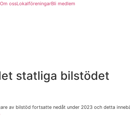
Om oss
Lokalföreningar
Bli medlem
et statliga bilstödet
agare av bilstöd fortsatte nedåt under 2023 och detta innebä
e