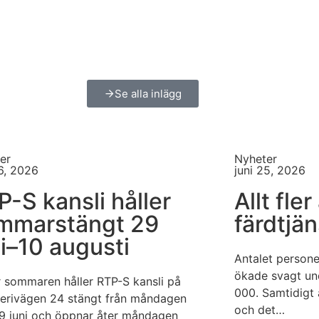
Se alla inlägg
er
Nyheter
26, 2026
juni 25, 2026
P-S kansli håller
Allt fle
mmarstängt 29
färdtjä
ni–10 augusti
Antalet persone
ökade svagt und
 sommaren håller RTP-S kansli på
000. Samtidigt a
lerivägen 24 stängt från måndagen
och det…
9 juni och öppnar åter måndagen