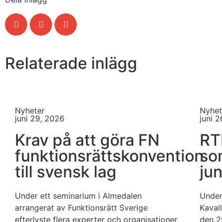
Relaterade inlägg
Nyheter
Nyhet
juni 29, 2026
juni 
Krav på att göra FN
RT
funktionsrättskonvention
so
till svensk lag
ju
Under ett seminarium i Almedalen
Under
arrangerat av Funktionsrätt Sverige
Kaval
efterlyste flera experter och organisationer
den 2