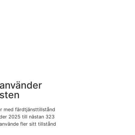
r använder
nsten
r med färdtjänsttillstånd
er 2025 till nästan 323
nvände fler sitt tillstånd