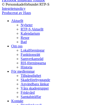
Facebook
Instagram
Youtube
© Personskadeförbundet RTP-S
Integritetspolicy
Producerat av Haus
Aktuellt
Nyheter
RTP-S Aktuellt
Kalendarium
Resor
Bad
Om oss
Lokalföreningar
Funktionsrätt
Samverkansråd
RH-föreningarna
Historia
För medlemmar
Tillgänglighet
Skadeförebyggande
Användbara länkar
Våra skadegrupper
Friskvård
Samtalsträffar
Kontakt