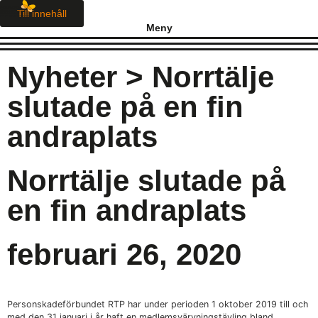
Till innehåll
Meny
Nyheter
> Norrtälje
slutade på en fin
andraplats
Norrtälje slutade på
en fin andraplats
februari 26, 2020
Personskadeförbundet RTP har under perioden 1 oktober 2019 till och
med den 31 januari i år haft en medlemsvärvningstävling bland