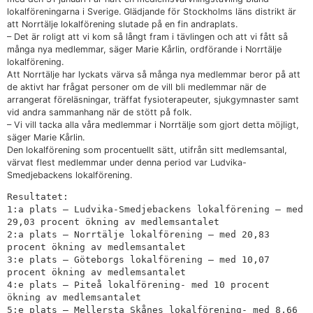
lokalföreningarna i Sverige. Glädjande för Stockholms läns distrikt är
att Norrtälje lokalförening slutade på en fin andraplats.
– Det är roligt att vi kom så långt fram i tävlingen och att vi fått så
många nya medlemmar, säger Marie Kårlin, ordförande i Norrtälje
lokalförening.
Att Norrtälje har lyckats värva så många nya medlemmar beror på att
de aktivt har frågat personer om de vill bli medlemmar när de
arrangerat föreläsningar, träffat fysioterapeuter, sjukgymnaster samt
vid andra sammanhang när de stött på folk.
– Vi vill tacka alla våra medlemmar i Norrtälje som gjort detta möjligt,
säger Marie Kårlin.
Den lokalförening som procentuellt sätt, utifrån sitt medlemsantal,
värvat flest medlemmar under denna period var Ludvika-
Smedjebackens lokalförening.
Resultatet:

1:a plats – Ludvika-Smedjebackens lokalförening – med 
29,03 procent ökning av medlemsantalet

2:a plats – Norrtälje lokalförening – med 20,83 
procent ökning av medlemsantalet

3:e plats – Göteborgs lokalförening – med 10,07 
procent ökning av medlemsantalet

4:e plats – Piteå lokalförening- med 10 procent 
ökning av medlemsantalet

5:e plats – Mellersta Skånes lokalförening- med 8,66 