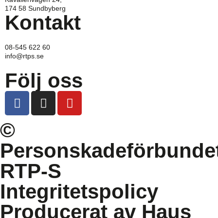
174 58 Sundbyberg
Kontakt
08-545 622 60
info@rtps.se
Följ oss
©
Personskadeförbunde
RTP-S
Integritetspolicy
Producerat av Haus