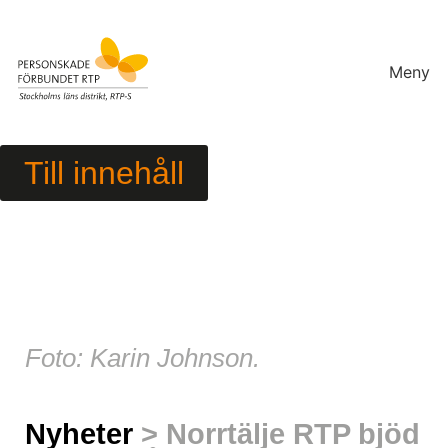
Meny
Till innehåll
Foto: Karin Johnson.
Nyheter
> Norrtälje RTP bjöd