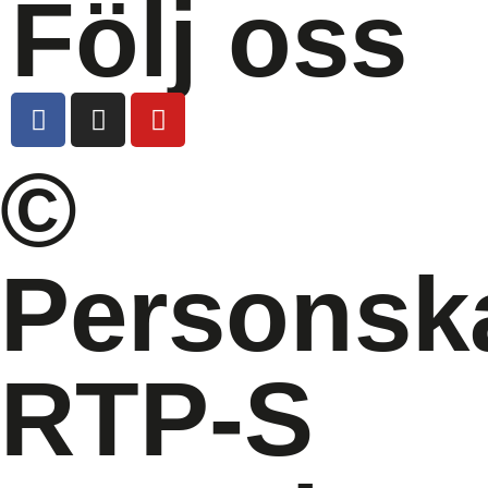
Följ oss
©
Personsk
RTP-S