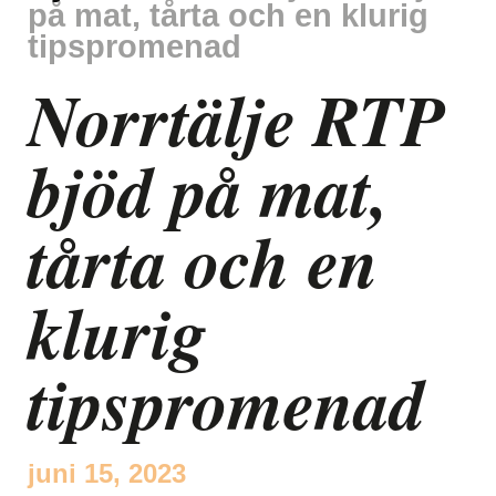
på mat, tårta och en klurig
tipspromenad
Norrtälje RTP
bjöd på mat,
tårta och en
klurig
tipspromenad
juni 15, 2023