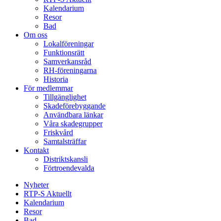
Kalendarium
Resor
Bad
Om oss
Lokalföreningar
Funktionsrätt
Samverkansråd
RH-föreningarna
Historia
För medlemmar
Tillgänglighet
Skadeförebyggande
Användbara länkar
Våra skadegrupper
Friskvård
Samtalsträffar
Kontakt
Distriktskansli
Förtroendevalda
Nyheter
RTP-S Aktuellt
Kalendarium
Resor
Bad