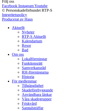
Följ oss
Facebook
Instagram
Youtube
© Personskadeförbundet RTP-S
Integritetspolicy
Producerat av Haus
Aktuellt
Nyheter
RTP-S Aktuellt
Kalendarium
Resor
Bad
Om oss
Lokalföreningar
Funktionsrätt
Samverkansråd
RH-föreningarna
Historia
För medlemmar
Tillgänglighet
Skadeförebyggande
Användbara länkar
Våra skadegrupper
Friskvård
Samtalsträffar