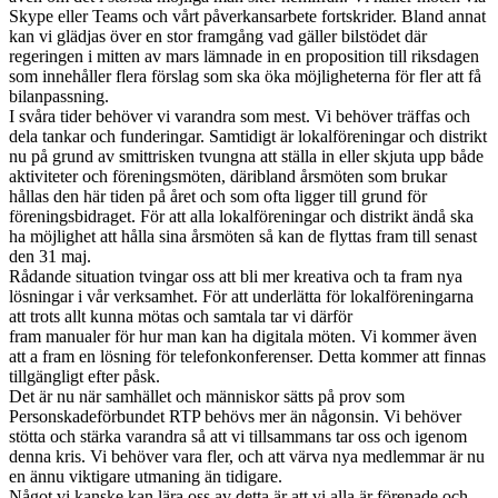
Skype eller Teams och vårt påverkansarbete fortskrider. Bland annat
kan vi glädjas över en stor framgång vad gäller bilstödet där
regeringen i mitten av mars lämnade in en proposition till riksdagen
som innehåller flera förslag som ska öka möjligheterna för fler att få
bilanpassning.
I svåra tider behöver vi varandra som mest. Vi behöver träffas och
dela tankar och funderingar. Samtidigt är lokalföreningar och distrikt
nu på grund av smittrisken tvungna att ställa in eller skjuta upp både
aktiviteter och föreningsmöten, däribland årsmöten som brukar
hållas den här tiden på året och som ofta ligger till grund för
föreningsbidraget. För att alla lokalföreningar och distrikt ändå ska
ha möjlighet att hålla sina årsmöten så kan de flyttas fram till senast
den 31 maj.
Rådande situation tvingar oss att bli mer kreativa och ta fram nya
lösningar i vår verksamhet. För att underlätta för lokalföreningarna
att trots allt kunna mötas och samtala tar vi därför
fram manualer för hur man kan ha digitala möten. Vi kommer även
att a fram en lösning för telefonkonferenser. Detta kommer att finnas
tillgängligt efter påsk.
Det är nu när samhället och människor sätts på prov som
Personskadeförbundet RTP behövs mer än någonsin. Vi behöver
stötta och stärka varandra så att vi tillsammans tar oss och igenom
denna kris. Vi behöver vara fler, och att värva nya medlemmar är nu
en ännu viktigare utmaning än tidigare.
Något vi kanske kan lära oss av detta är att vi alla är förenade och