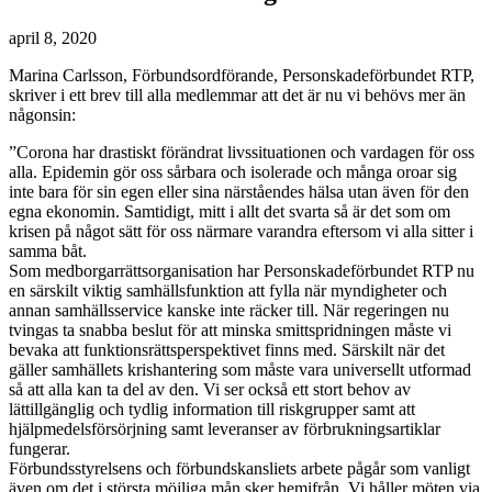
april 8, 2020
Marina Carlsson, Förbundsordförande, Personskadeförbundet RTP,
skriver i ett brev till alla medlemmar att det är nu vi behövs mer än
någonsin:
”Corona har drastiskt förändrat livssituationen och vardagen för oss
alla. Epidemin gör oss sårbara och isolerade och många oroar sig
inte bara för sin egen eller sina närståendes hälsa utan även för den
egna ekonomin. Samtidigt, mitt i allt det svarta så är det som om
krisen på något sätt för oss närmare varandra eftersom vi alla sitter i
samma båt.
Som medborgarrättsorganisation har Personskadeförbundet RTP nu
en särskilt viktig samhällsfunktion att fylla när myndigheter och
annan samhällsservice kanske inte räcker till. När regeringen nu
tvingas ta snabba beslut för att minska smittspridningen måste vi
bevaka att funktionsrättsperspektivet finns med. Särskilt när det
gäller samhällets krishantering som måste vara universellt utformad
så att alla kan ta del av den. Vi ser också ett stort behov av
lättillgänglig och tydlig information till riskgrupper samt att
hjälpmedelsförsörjning samt leveranser av förbrukningsartiklar
fungerar.
Förbundsstyrelsens och förbundskansliets arbete pågår som vanligt
även om det i största möjliga mån sker hemifrån. Vi håller möten via