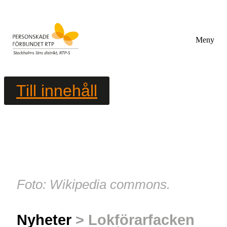
Meny
Till innehåll
Foto: Wikipedia commons.
Nyheter
> Lokförarfacken