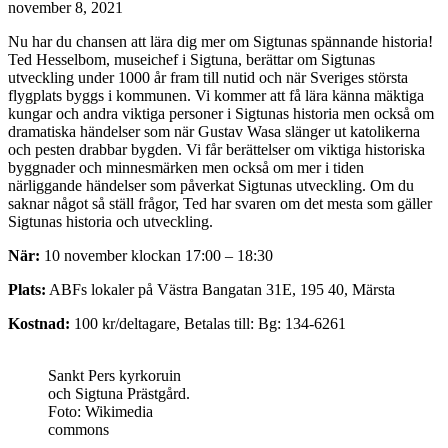
november 8, 2021
Nu har du chansen att lära dig mer om Sigtunas spännande historia!
Ted Hesselbom, museichef i Sigtuna, berättar om Sigtunas
utveckling under 1000 år fram till nutid och när Sveriges största
flygplats byggs i kommunen. Vi kommer att få lära känna mäktiga
kungar och andra viktiga personer i Sigtunas historia men också om
dramatiska händelser som när Gustav Wasa slänger ut katolikerna
och pesten drabbar bygden. Vi får berättelser om viktiga historiska
byggnader och minnesmärken men också om mer i tiden
närliggande händelser som påverkat Sigtunas utveckling. Om du
saknar något så ställ frågor, Ted har svaren om det mesta som gäller
Sigtunas historia och utveckling.
När:
10 november klockan 17:00 – 18:30
Plats:
ABFs lokaler på Västra Bangatan 31E, 195 40, Märsta
Kostnad:
100 kr/deltagare, Betalas till: Bg: 134-6261
Sankt Pers kyrkoruin
och Sigtuna Prästgård.
Foto: Wikimedia
commons