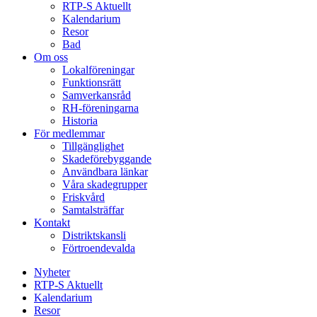
RTP-S Aktuellt
Kalendarium
Resor
Bad
Om oss
Lokalföreningar
Funktionsrätt
Samverkansråd
RH-föreningarna
Historia
För medlemmar
Tillgänglighet
Skadeförebyggande
Användbara länkar
Våra skadegrupper
Friskvård
Samtalsträffar
Kontakt
Distriktskansli
Förtroendevalda
Nyheter
RTP-S Aktuellt
Kalendarium
Resor