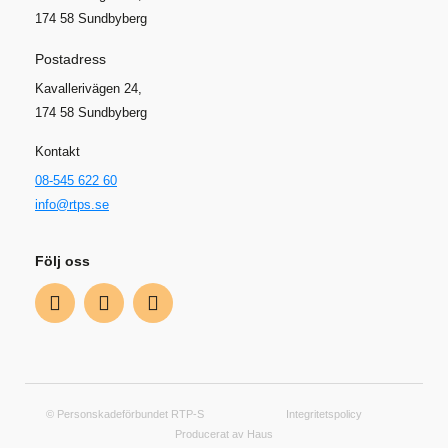
174 58 Sundbyberg
Postadress
Kavallerivägen 24,
174 58 Sundbyberg
Kontakt
08-545 622 60
info@rtps.se
Följ oss
© Personskadeförbundet RTP-S
Integritetspolicy
Producerat av Haus