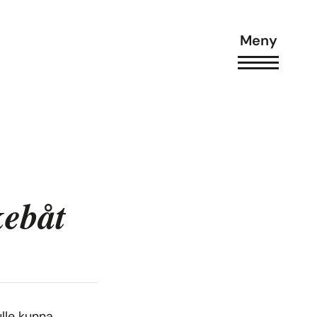
Meny
kebåt
lle kunna