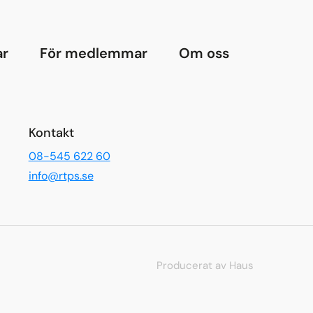
ar
För medlemmar
Om oss
Kontakt
08-545 622 60
info@rtps.se
Producerat av Haus