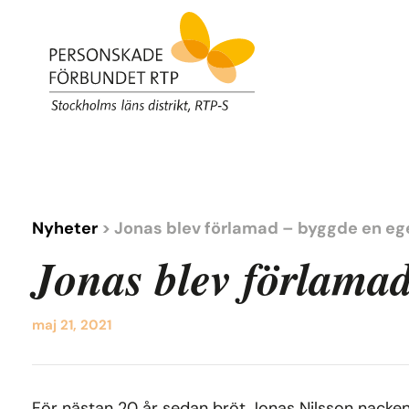
Nyheter
> Jonas blev förlamad – byggde en eg
Jonas blev förlamad
maj 21, 2021
För nästan 20 år sedan bröt Jonas Nilsson nacken