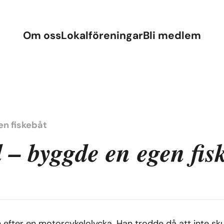
Om oss
Lokalföreningar
Bli medlem
en fiskebåt
 – byggde en egen fis
 efter en motorcykelolycka. Han trodde då att inte sku