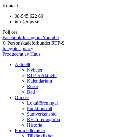
Kontakt
08-545 622 60
info@rtps.se
Följ oss
Facebook
Instagram
Youtube
© Personskadeförbundet RTP-S
Integritetspolicy
Producerat av Haus
Aktuellt
Nyheter
RTP-S Aktuellt
Kalendarium
Resor
Bad
Om oss
Lokalföreningar
Funktionsrätt
Samverkansråd
RH-föreningarna
Historia
För medlemmar
Tillgänglighet