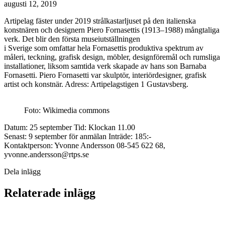
augusti 12, 2019
Artipelag fäster under 2019 strålkastarljuset på den italienska
konstnären och designern Piero Fornasettis (1913–1988) mångtaliga
verk. Det blir den första museiutställningen
i Sverige som omfattar hela Fornasettis produktiva spektrum av
måleri, teckning, grafisk design, möbler, designföremål och rumsliga
installationer, liksom samtida verk skapade av hans son Barnaba
Fornasetti. Piero Fornasetti var skulptör, interiördesigner, grafisk
artist och konstnär. Adress: Artipelagstigen 1 Gustavsberg.
Foto: Wikimedia commons
Datum: 25 september Tid: Klockan 11.00
Senast: 9 september för anmälan Inträde: 185:-
Kontaktperson: Yvonne Andersson 08-545 622 68,
yvonne.andersson@rtps.se
Dela inlägg
Relaterade inlägg