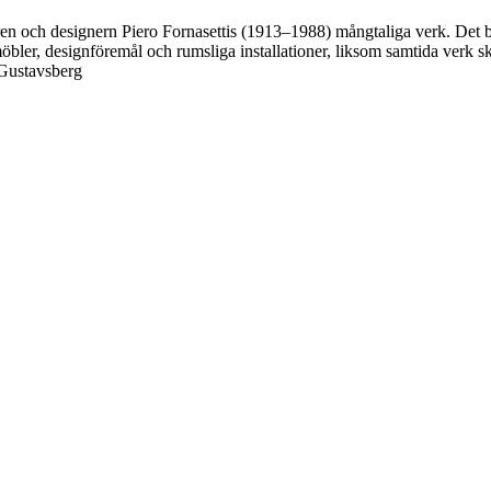
ären och designern Piero Fornasettis (1913–1988) mångtaliga verk. Det b
öbler, designföremål och rumsliga installationer, liksom samtida verk s
1 Gustavsberg