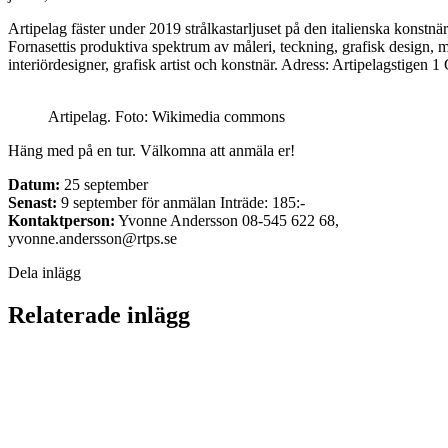
Artipelag fäster under 2019 strålkastarljuset på den italienska konstn
Fornasettis produktiva spektrum av måleri, teckning, grafisk design, m
interiördesigner, grafisk artist och konstnär. Adress: Artipelagstigen 
Artipelag. Foto: Wikimedia commons
Häng med på en tur. Välkomna att anmäla er!
Datum:
25 september
Senast:
9 september för anmälan Inträde: 185:-
Kontaktperson:
Yvonne Andersson 08-545 622 68,
yvonne.andersson@rtps.se
Dela inlägg
Relaterade inlägg