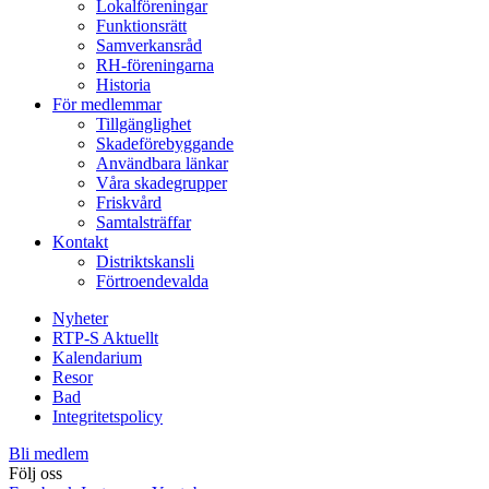
Lokalföreningar
Funktionsrätt
Samverkansråd
RH-föreningarna
Historia
För medlemmar
Tillgänglighet
Skadeförebyggande
Användbara länkar
Våra skadegrupper
Friskvård
Samtalsträffar
Kontakt
Distriktskansli
Förtroendevalda
Nyheter
RTP-S Aktuellt
Kalendarium
Resor
Bad
Integritetspolicy
Bli medlem
Följ oss