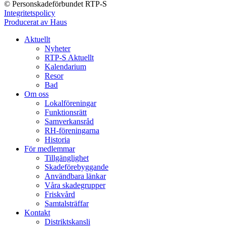
© Personskadeförbundet RTP-S
Integritetspolicy
Producerat av Haus
Aktuellt
Nyheter
RTP-S Aktuellt
Kalendarium
Resor
Bad
Om oss
Lokalföreningar
Funktionsrätt
Samverkansråd
RH-föreningarna
Historia
För medlemmar
Tillgänglighet
Skadeförebyggande
Användbara länkar
Våra skadegrupper
Friskvård
Samtalsträffar
Kontakt
Distriktskansli