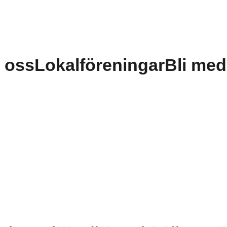
 oss
Lokalföreningar
Bli me