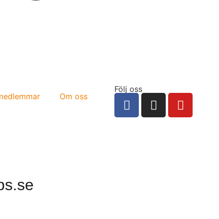
Följ oss
 medlemmar
Om oss
ps.se