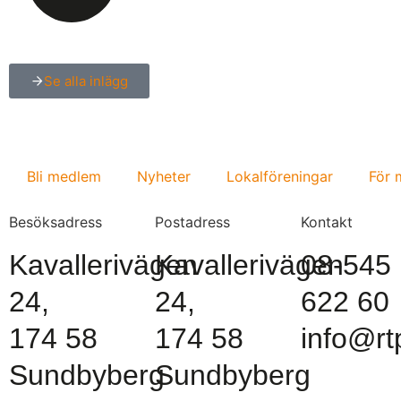
Se alla inlägg
Bli medlem
Nyheter
Lokalföreningar
För
Besöksadress
Postadress
Kontakt
Kavallerivägen
Kavallerivägen
08-545
24,
24,
622 60
174 58
174 58
info@rt
Sundbyberg
Sundbyberg