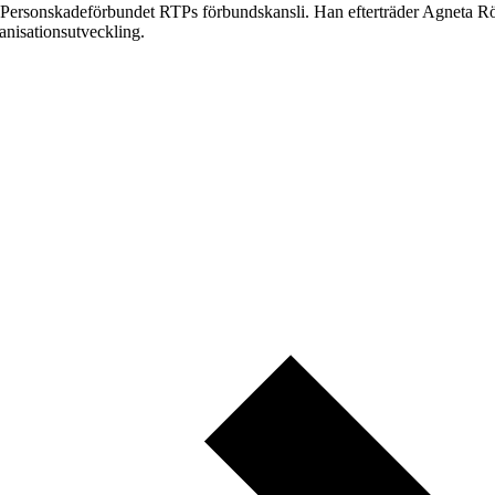
 Personskadeförbundet RTPs förbundskansli. Han efterträder Agneta Rö
nisationsutveckling.