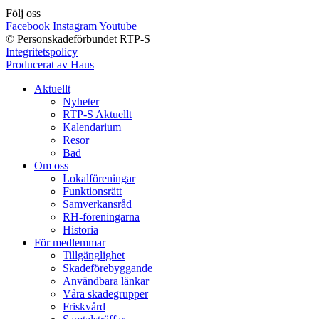
Följ oss
Facebook
Instagram
Youtube
© Personskadeförbundet RTP-S
Integritetspolicy
Producerat av Haus
Aktuellt
Nyheter
RTP-S Aktuellt
Kalendarium
Resor
Bad
Om oss
Lokalföreningar
Funktionsrätt
Samverkansråd
RH-föreningarna
Historia
För medlemmar
Tillgänglighet
Skadeförebyggande
Användbara länkar
Våra skadegrupper
Friskvård