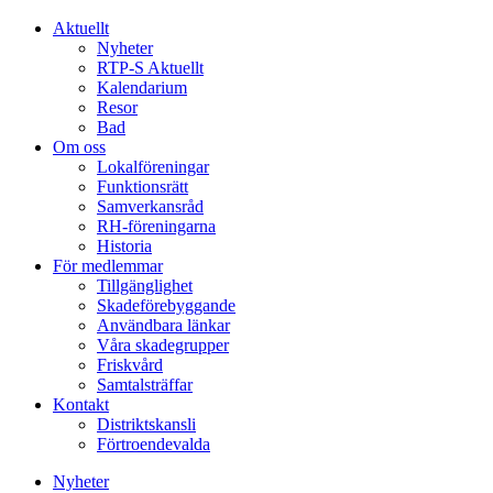
Aktuellt
Nyheter
RTP-S Aktuellt
Kalendarium
Resor
Bad
Om oss
Lokalföreningar
Funktionsrätt
Samverkansråd
RH-föreningarna
Historia
För medlemmar
Tillgänglighet
Skadeförebyggande
Användbara länkar
Våra skadegrupper
Friskvård
Samtalsträffar
Kontakt
Distriktskansli
Förtroendevalda
Nyheter