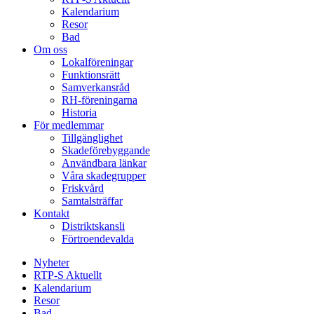
Kalendarium
Resor
Bad
Om oss
Lokalföreningar
Funktionsrätt
Samverkansråd
RH-föreningarna
Historia
För medlemmar
Tillgänglighet
Skadeförebyggande
Användbara länkar
Våra skadegrupper
Friskvård
Samtalsträffar
Kontakt
Distriktskansli
Förtroendevalda
Nyheter
RTP-S Aktuellt
Kalendarium
Resor
Bad