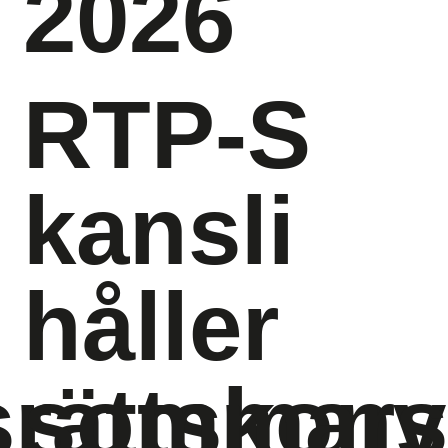
2026
RTP-S
kansli
håller
srättskonv
sommars