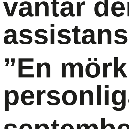
väntar de
assistan
”En mörk 
personlig
septembe