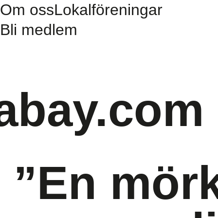
Om oss
Lokalföreningar
Bli medlem
xabay.com
 ”En mörk