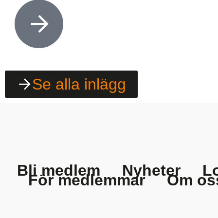
Se alla inlägg
Bli medlem
Nyheter
L
För medlemmar
Om os