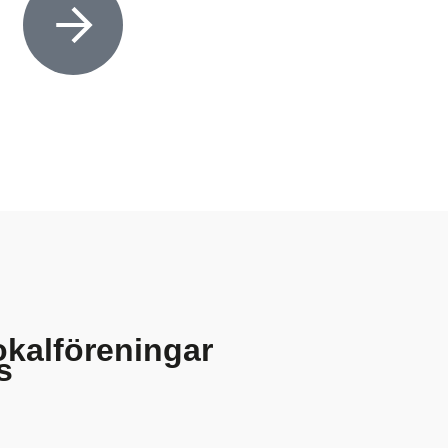
okalföreningar
s