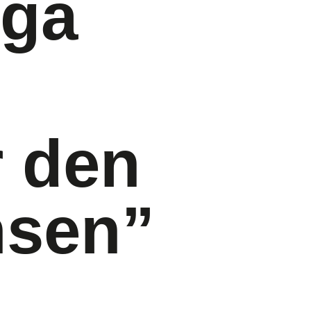
iga
r den
nsen”