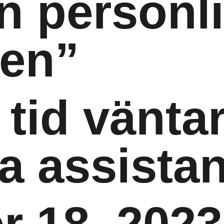
n personl
sen”
tid vänta
a assista
r 18, 2023