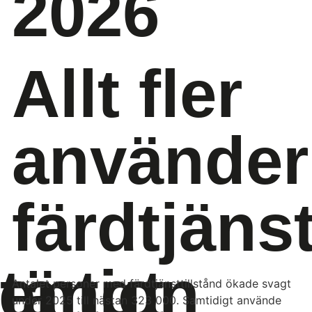
2026
Allt fler
använder
färdtjäns
ention
tängt
Antalet personer med färdtjänsttillstånd ökade svagt
under 2025 till nästan 323 000. Samtidigt använde