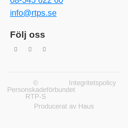
08-545 622 60
info@rtps.se
Följ oss
©
Integritetspolicy
Personskadeförbundet
RTP-S
Producerat av Haus