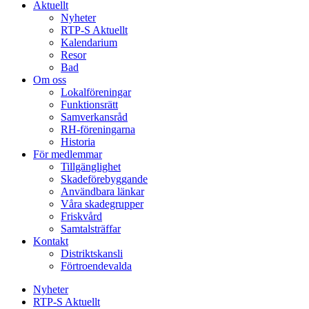
Aktuellt
Nyheter
RTP-S Aktuellt
Kalendarium
Resor
Bad
Om oss
Lokalföreningar
Funktionsrätt
Samverkansråd
RH-föreningarna
Historia
För medlemmar
Tillgänglighet
Skadeförebyggande
Användbara länkar
Våra skadegrupper
Friskvård
Samtalsträffar
Kontakt
Distriktskansli
Förtroendevalda
Nyheter
RTP-S Aktuellt