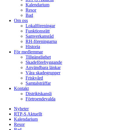
Kalendarium
Resor
Bad
Om oss
Lokalföreningar
Funktionsrätt
Samverkansråd
RH-föreningarna
Historia
För medlemmar
Tillgänglighet
Skadeförebyggande
Användbara länkar
Våra skadegrupper
Friskvård
Samtalsträffar
Kontakt
Distriktskansli
Förtroendevalda
Nyheter
RTP-S Aktuellt
Kalendarium
Resor
Bad